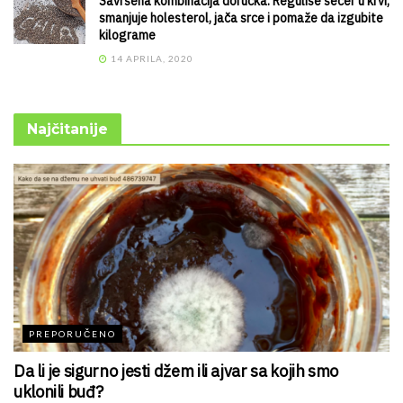
Savršena kombinacija doručka: Reguliše šećer u krvi,
smanjuje holesterol, jača srce i pomaže da izgubite
kilograme
14 APRILA, 2020
Najčitanije
PREPORUČENO
Da li je sigurno jesti džem ili ajvar sa kojih smo
uklonili buđ?