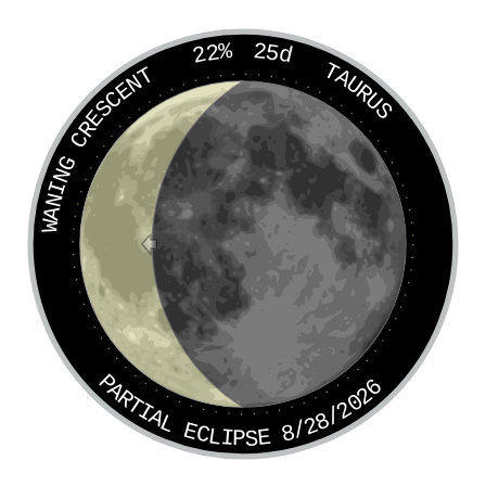
22%
25d
TAURUS
WANING CRESCENT
PARTIAL ECLIPSE 8/28/2026