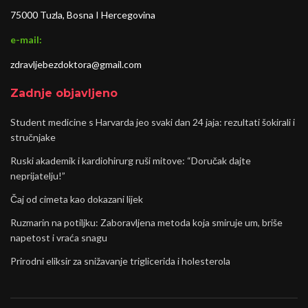
75000 Tuzla, Bosna I Hercegovina
e-mail:
zdravljebezdoktora@gmail.com
Zadnje objavljeno
Student medicine s Harvarda jeo svaki dan 24 jaja: rezultati šokirali i
stručnjake
Ruski akademik i kardiohirurg ruši mitove: “Doručak dajte
neprijatelju!”
Čaj od cimeta kao dokazani lijek
Ruzmarin na potiljku: Zaboravljena metoda koja smiruje um, briše
napetost i vraća snagu
Prirodni eliksir za snižavanje triglicerida i holesterola