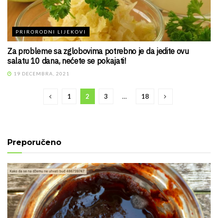
PRIRORODNI LIJEKOVI
Za probleme sa zglobovima potrebno je da jedite ovu
salatu 10 dana, nećete se pokajati!
19 DECEMBRA, 2021
1
2
3
…
18
Preporučeno