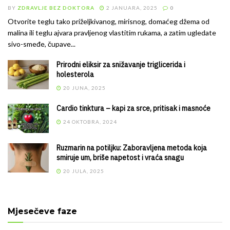
BY
ZDRAVLJE BEZ DOKTORA
2 JANUARA, 2025
0
Otvorite teglu tako priželjkivanog, mirisnog, domaćeg džema od
malina ili teglu ajvara pravljenog vlastitim rukama, a zatim ugledate
sivo-smeđe, čupave...
Prirodni eliksir za snižavanje triglicerida i
holesterola
20 JUNA, 2025
Cardio tinktura – kapi za srce, pritisak i masnoće
24 OKTOBRA, 2024
Ruzmarin na potiljku: Zaboravljena metoda koja
smiruje um, briše napetost i vraća snagu
20 JULA, 2025
Mjesečeve faze