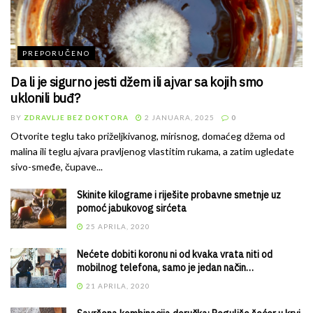
PREPORUČENO
Da li je sigurno jesti džem ili ajvar sa kojih smo
uklonili buđ?
BY
ZDRAVLJE BEZ DOKTORA
2 JANUARA, 2025
0
Otvorite teglu tako priželjkivanog, mirisnog, domaćeg džema od
malina ili teglu ajvara pravljenog vlastitim rukama, a zatim ugledate
sivo-smeđe, čupave...
Skinite kilograme i riješite probavne smetnje uz
pomoć jabukovog sirćeta
25 APRILA, 2020
Nećete dobiti koronu ni od kvaka vrata niti od
mobilnog telefona, samo je jedan način…
21 APRILA, 2020