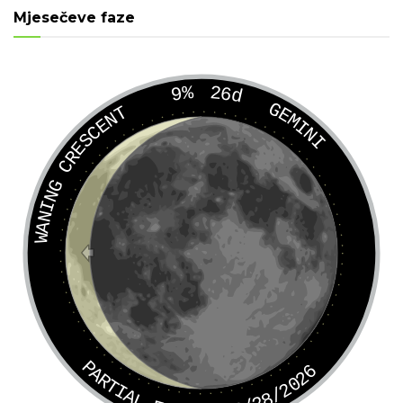
Mjesečeve faze
9%
26d
GEMINI
WANING CRESCENT
PARTIAL ECLIPSE 8/28/2026