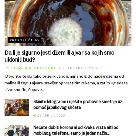
PREPORUČENO
Da li je sigurno jesti džem ili ajvar sa kojih smo
uklonili buđ?
BY
ZDRAVLJE BEZ DOKTORA
2 JANUARA, 2025
0
Otvorite teglu tako priželjkivanog, mirisnog, domaćeg džema od
malina ili teglu ajvara pravljenog vlastitim rukama, a zatim ugledate
sivo-smeđe, čupave...
Skinite kilograme i riješite probavne smetnje uz
pomoć jabukovog sirćeta
25 APRILA, 2020
Nećete dobiti koronu ni od kvaka vrata niti od
mobilnog telefona, samo je jedan način…