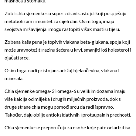
masnoća u stomaku.
Zob i chia sjemenke su super zdravi sastojci koji pospješuju
metabolizam i imunitet za cijeli dan. Osim toga, imaju
svojstva mršavljenja i mogu rastopiti višak masti u tijelu.
Zobena kaša puna je topivih vlakana beta-glukana, spoja koji
može uravnotežiti razinu šećera u krvi, smanjiti loš holesterol i
ojačati srce.
Osim toga, nudi pristojan sadržaj bjelančevina, vlakana i
minerala.
Chia sjemenke omega-3 i omega-6 u velikim dozama imaju
više kalcija od mlijeka i drugih mliječnih proizvoda, dok s
druge strane chia mogu pomoći srcu da radi ispravno.
Također, daju obilje antioksidativnih i protuupalnih prednosti.
Chia sjemenke se preporučuju za osobe koje pate od artritisa.