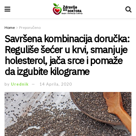
Home
Preporučeno
Savršena kombinacija doručka:
Reguliše šećer u krvi, smanjuje
holesterol, jača srce i pomaže
da izgubite kilograme
by
Urednik
14 Aprila, 2020