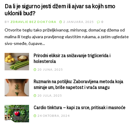
Da li je sigurno jesti džem ili ajvar sa kojih smo
uklonili buđ?
BY
ZDRAVLJE BEZ DOKTORA
2 JANUARA, 2025
0
Otvorite teglu tako priželjkivanog, mirisnog, domaćeg džema od
malina ili teglu ajvara pravljenog vlastitim rukama, a zatim ugledate
sivo-smeđe, čupave...
Prirodni eliksir za snižavanje triglicerida i
holesterola
20 JUNA, 2025
Ruzmarin na potiljku: Zaboravljena metoda koja
smiruje um, briše napetost i vraća snagu
20 JULA, 2025
Cardio tinktura – kapi za srce, pritisak i masnoće
24 OKTOBRA, 2024