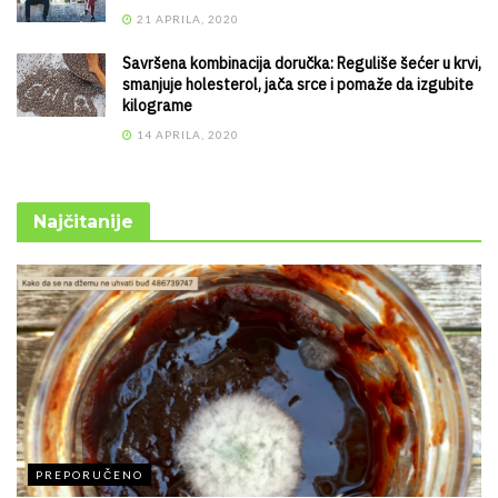
21 APRILA, 2020
Savršena kombinacija doručka: Reguliše šećer u krvi,
smanjuje holesterol, jača srce i pomaže da izgubite
kilograme
14 APRILA, 2020
Najčitanije
PREPORUČENO