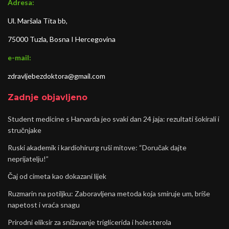
Adresa:
Ul. Maršala Tita bb,
75000 Tuzla, Bosna I Hercegovina
e-mail:
zdravljebezdoktora@gmail.com
Zadnje objavljeno
Student medicine s Harvarda jeo svaki dan 24 jaja: rezultati šokirali i
stručnjake
Ruski akademik i kardiohirurg ruši mitove: “Doručak dajte
neprijatelju!”
Čaj od cimeta kao dokazani lijek
Ruzmarin na potiljku: Zaboravljena metoda koja smiruje um, briše
napetost i vraća snagu
Prirodni eliksir za snižavanje triglicerida i holesterola