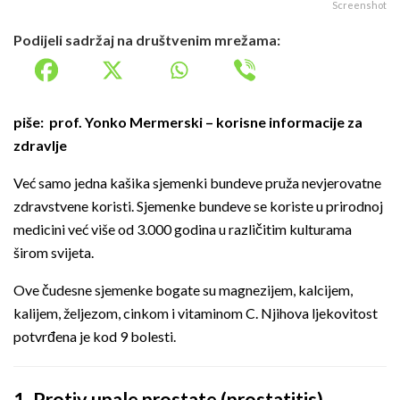
Screenshot
Podijeli sadržaj na društvenim mrežama:
piše: prof. Yonko Mermerski – korisne informacije za
zdravlje
Već samo jedna kašika sjemenki bundeve pruža nevjerovatne
zdravstvene koristi. Sjemenke bundeve se koriste u prirodnoj
medicini već više od 3.000 godina u različitim kulturama
širom svijeta.
Ove čudesne sjemenke bogate su magnezijem, kalcijem,
kalijem, željezom, cinkom i vitaminom C. Njihova ljekovitost
potvrđena je kod 9 bolesti.
1. Protiv upale prostate (prostatitis)