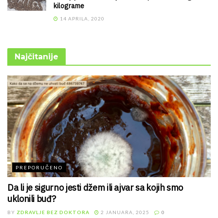
kilograme
14 APRILA, 2020
Najčitanije
PREPORUČENO
Da li je sigurno jesti džem ili ajvar sa kojih smo
uklonili buđ?
BY
ZDRAVLJE BEZ DOKTORA
2 JANUARA, 2025
0