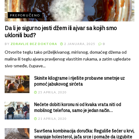
PREPORUČENO
Da li je sigurno jesti džem ili ajvar sa kojih smo
uklonili buđ?
BY
ZDRAVLJE BEZ DOKTORA
2 JANUARA, 2025
0
Otvorite teglu tako priželjkivanog, mirisnog, domaćeg džema od
malina ili teglu ajvara pravljenog vlastitim rukama, a zatim ugledate
sivo-smeđe, čupave...
Skinite kilograme i riješite probavne smetnje uz
pomoć jabukovog sirćeta
25 APRILA, 2020
Nećete dobiti koronu ni od kvaka vrata niti od
mobilnog telefona, samo je jedan način…
21 APRILA, 2020
Savršena kombinacija doručka: Reguliše šećer u krvi,
smanjuje holesterol, jača srce i pomaže da izgubite