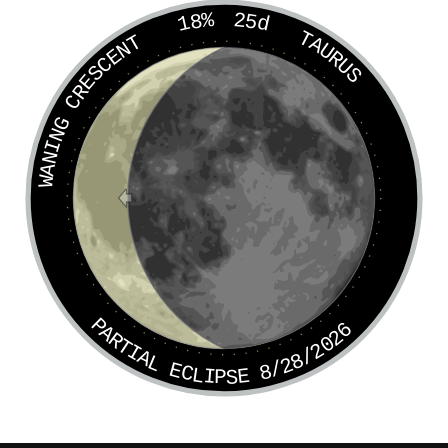
18%
25d
TAURUS
WANING CRESCENT
PARTIAL ECLIPSE 8/28/2026