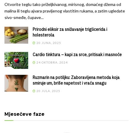
Otvorite teglu tako priželjkivanog, mirisnog, domaćeg džema od
malina ili teglu ajvara pravljenog vlastitim rukama, a zatim ugledate
sivo-smeđe, čupave...
Prirodni eliksir za snižavanje triglicerida i
holesterola
20 JUNA, 2025
Cardio tinktura – kapi za srce, pritisak i masnoće
24 OKTOBRA, 2024
Ruzmarin na potiljku: Zaboravljena metoda koja
smiruje um, briše napetost i vraća snagu
20 JULA, 2025
Mjesečeve faze