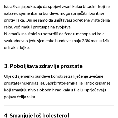
Istraživanja pokazuju da spojevi zvani kukurbitacini, koji se
nalaze u sjemenkama bundeve, mogu spriječiti i boriti se
protiv raka. Oni ne samo da uništavaju određene vrste ćelija
raka, već imaju i protuupalna svojstva.
Njemački naučnici su potvrdili da žene u menopauzi koje
svakodnevno jedu sjemenke bundeve imaju 23% manji rizik
od raka dojke.
3. Poboljšava zdravlje prostate
Ulje od sjemenki bundeve koristi se za liječenje uvećane
prostate (hiperplazije). Sadrži fitokemikalije i antioksidanse
koji smanjuju nivo slobodnih radikala u tijelu i sprječavaju
pojavu ćelija raka.
4. Smanjuje loš holesterol