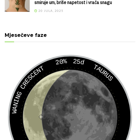
smiruje um, briše napetost i vraća snagu
20 JULA, 2025
Mjesečeve faze
20%
25d
TAURUS
WANING CRESCENT