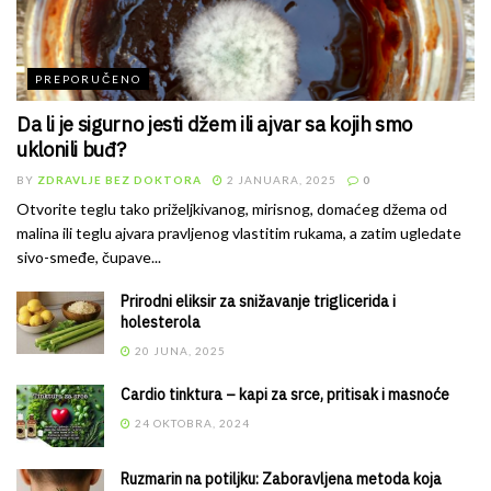
PREPORUČENO
Da li je sigurno jesti džem ili ajvar sa kojih smo
uklonili buđ?
BY
ZDRAVLJE BEZ DOKTORA
2 JANUARA, 2025
0
Otvorite teglu tako priželjkivanog, mirisnog, domaćeg džema od
malina ili teglu ajvara pravljenog vlastitim rukama, a zatim ugledate
sivo-smeđe, čupave...
Prirodni eliksir za snižavanje triglicerida i
holesterola
20 JUNA, 2025
Cardio tinktura – kapi za srce, pritisak i masnoće
24 OKTOBRA, 2024
Ruzmarin na potiljku: Zaboravljena metoda koja