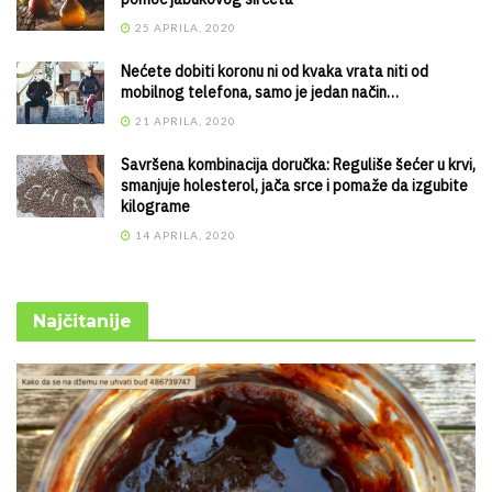
25 APRILA, 2020
Nećete dobiti koronu ni od kvaka vrata niti od
mobilnog telefona, samo je jedan način…
21 APRILA, 2020
Savršena kombinacija doručka: Reguliše šećer u krvi,
smanjuje holesterol, jača srce i pomaže da izgubite
kilograme
14 APRILA, 2020
Najčitanije