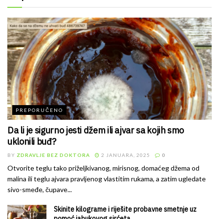
PREPORUČENO
Da li je sigurno jesti džem ili ajvar sa kojih smo
uklonili buđ?
BY
ZDRAVLJE BEZ DOKTORA
2 JANUARA, 2025
0
Otvorite teglu tako priželjkivanog, mirisnog, domaćeg džema od
malina ili teglu ajvara pravljenog vlastitim rukama, a zatim ugledate
sivo-smeđe, čupave...
Skinite kilograme i riješite probavne smetnje uz
pomoć jabukovog sirćeta