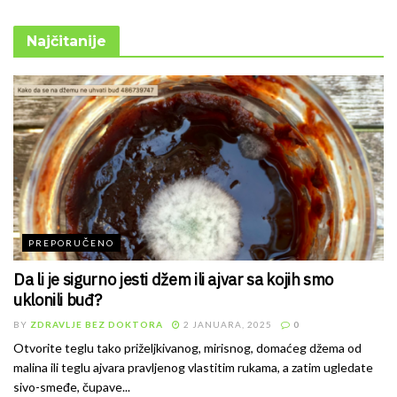
Najčitanije
PREPORUČENO
Da li je sigurno jesti džem ili ajvar sa kojih smo
uklonili buđ?
BY
ZDRAVLJE BEZ DOKTORA
2 JANUARA, 2025
0
Otvorite teglu tako priželjkivanog, mirisnog, domaćeg džema od
malina ili teglu ajvara pravljenog vlastitim rukama, a zatim ugledate
sivo-smeđe, čupave...