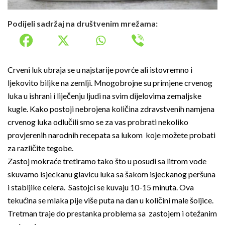
Podijeli sadržaj na društvenim mrežama:
Crveni luk ubraja se u najstarije povrće ali istovremno i
ljekovito biljke na zemlji. Mnogobrojne su primjene crvenog
luka u ishrani i liječenju ljudi na svim dijelovima zemaljske
kugle. Kako postoji nebrojena količina zdravstvenih namjena
crvenog luka odlučili smo se za vas probrati nekoliko
provjerenih narodnih recepata sa lukom koje možete probati
za različite tegobe.
Zastoj mokraće tretiramo tako što u posudi sa litrom vode
skuvamo isjeckanu glavicu luka sa šakom isjeckanog peršuna
i stabljike celera. Sastojci se kuvaju 10-15 minuta. Ova
tekućina se mlaka pije više puta na dan u količini male šoljice.
Tretman traje do prestanka problema sa zastojem i otežanim