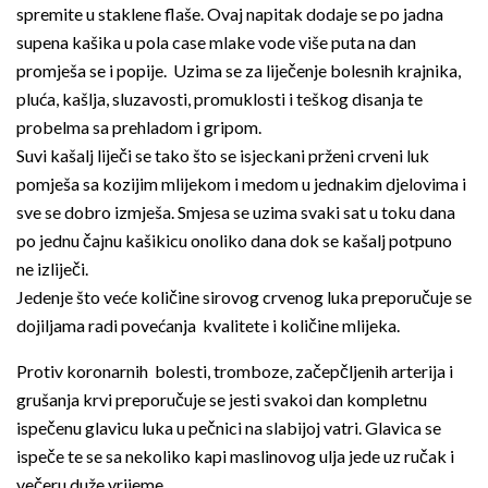
spremite u staklene flaše. Ovaj napitak dodaje se po jadna
supena kašika u pola case mlake vode više puta na dan
promješa se i popije. Uzima se za liječenje bolesnih krajnika,
pluća, kašlja, sluzavosti, promuklosti i teškog disanja te
probelma sa prehladom i gripom.
Suvi kašalj liječi se tako što se isjeckani prženi crveni luk
pomješa sa kozijim mlijekom i medom u jednakim djelovima i
sve se dobro izmješa. Smjesa se uzima svaki sat u toku dana
po jednu čajnu kašikicu onoliko dana dok se kašalj potpuno
ne izliječi.
Jedenje što veće količine sirovog crvenog luka preporučuje se
dojiljama radi povećanja kvalitete i količine mlijeka.
Protiv koronarnih bolesti, tromboze, začepčljenih arterija i
grušanja krvi preporučuje se jesti svakoi dan kompletnu
ispečenu glavicu luka u pečnici na slabijoj vatri. Glavica se
ispeče te se sa nekoliko kapi maslinovog ulja jede uz ručak i
večeru duže vrijeme.