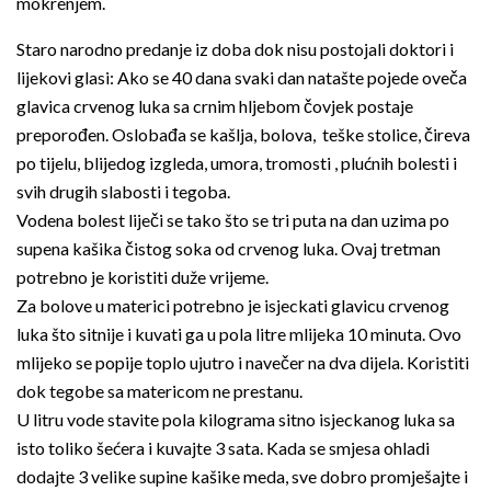
mokrenjem.
Staro narodno predanje iz doba dok nisu postojali doktori i
lijekovi glasi: Ako se 40 dana svaki dan natašte pojede oveča
glavica crvenog luka sa crnim hljebom čovjek postaje
preporođen. Oslobađa se kašlja, bolova, teške stolice, čireva
po tijelu, blijedog izgleda, umora, tromosti , plućnih bolesti i
svih drugih slabosti i tegoba.
Vodena bolest liječi se tako što se tri puta na dan uzima po
supena kašika čistog soka od crvenog luka. Ovaj tretman
potrebno je koristiti duže vrijeme.
Za bolove u materici potrebno je isjeckati glavicu crvenog
luka što sitnije i kuvati ga u pola litre mlijeka 10 minuta. Ovo
mlijeko se popije toplo ujutro i navečer na dva dijela. Koristiti
dok tegobe sa matericom ne prestanu.
U litru vode stavite pola kilograma sitno isjeckanog luka sa
isto toliko šećera i kuvajte 3 sata. Kada se smjesa ohladi
dodajte 3 velike supine kašike meda, sve dobro promješajte i