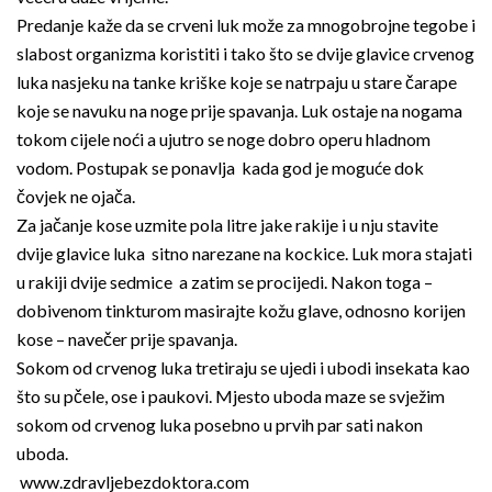
Predanje kaže da se crveni luk može za mnogobrojne tegobe i
slabost organizma koristiti i tako što se dvije glavice crvenog
luka nasjeku na tanke kriške koje se natrpaju u stare čarape
koje se navuku na noge prije spavanja. Luk ostaje na nogama
tokom cijele noći a ujutro se noge dobro operu hladnom
vodom. Postupak se ponavlja kada god je moguće dok
čovjek ne ojača.
Za jačanje kose uzmite pola litre jake rakije i u nju stavite
dvije glavice luka sitno narezane na kockice. Luk mora stajati
u rakiji dvije sedmice a zatim se procijedi. Nakon toga –
dobivenom tinkturom masirajte kožu glave, odnosno korijen
kose – navečer prije spavanja.
Sokom od crvenog luka tretiraju se ujedi i ubodi insekata kao
što su pčele, ose i paukovi. Mjesto uboda maze se svježim
sokom od crvenog luka posebno u prvih par sati nakon
uboda.
www.zdravljebezdoktora.com