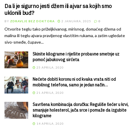
Da li je sigurno jesti džem ili ajvar sa kojih smo
uklonili buđ?
BY
ZDRAVLJE BEZ DOKTORA
2 JANUARA, 2025
0
Otvorite teglu tako priželjkivanog, mirisnog, domaćeg džema od
malina ili teglu ajvara pravljenog vlastitim rukama, a zatim ugledate
sivo-smeđe, čupave...
Skinite kilograme i riješite probavne smetnje uz
pomoć jabukovog sirćeta
25 APRILA, 2020
Nećete dobiti koronu ni od kvaka vrata niti od
mobilnog telefona, samo je jedan način…
21 APRILA, 2020
Savršena kombinacija doručka: Reguliše šećer u krvi,
smanjuje holesterol, jača srce i pomaže da izgubite
kilograme
14 APRILA, 2020