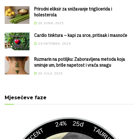
Prirodni eliksir za snižavanje triglicerida i
holesterola
20 JUNA, 2025
Cardio tinktura – kapi za srce, pritisak i masnoće
24 OKTOBRA, 2024
Ruzmarin na potiljku: Zaboravljena metoda koja
smiruje um, briše napetost i vraća snagu
20 JULA, 2025
Mjesečeve faze
24%
25d
TAURUS