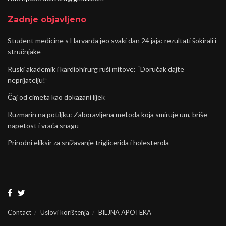
Zadnje objavljeno
Student medicine s Harvarda jeo svaki dan 24 jaja: rezultati šokirali i
stručnjake
Ruski akademik i kardiohirurg ruši mitove: “Doručak dajte
neprijatelju!”
Čaj od cimeta kao dokazani lijek
Ruzmarin na potiljku: Zaboravljena metoda koja smiruje um, briše
napetost i vraća snagu
Prirodni eliksir za snižavanje triglicerida i holesterola
Contact
Uslovi korištenja
BILJNA APOTEKA