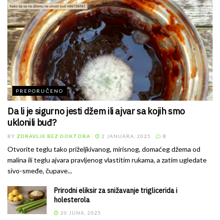
PREPORUČENO
Da li je sigurno jesti džem ili ajvar sa kojih smo
uklonili buđ?
BY
ZDRAVLJE BEZ DOKTORA
2 JANUARA, 2025
0
Otvorite teglu tako priželjkivanog, mirisnog, domaćeg džema od
malina ili teglu ajvara pravljenog vlastitim rukama, a zatim ugledate
sivo-smeđe, čupave...
Prirodni eliksir za snižavanje triglicerida i
holesterola
20 JUNA, 2025