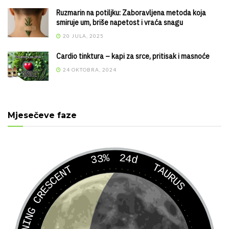
Ruzmarin na potiljku: Zaboravljena metoda koja
smiruje um, briše napetost i vraća snagu
20 JULA, 2025
Cardio tinktura – kapi za srce, pritisak i masnoće
24 OKTOBRA, 2024
Mjesečeve faze
33%
24d
TAURUS
WANING CRESCENT