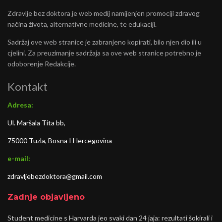
Zdravlje bez doktora je web medij namijenjen promociji zdravog
načina života, alternativne medicine, te edukaciji.
Sadržaj ove web stranice je zabranjeno kopirati, bilo njen dio ili u
cjelini. Za preuzimanje sadržaja sa ove web stranice potrebno je
odoborenje Redakcije.
Kontakt
Adresa:
Ul. Maršala Tita bb,
75000 Tuzla, Bosna I Hercegovina
e-mail:
zdravljebezdoktora@gmail.com
Zadnje objavljeno
Student medicine s Harvarda jeo svaki dan 24 jaja: rezultati šokirali i