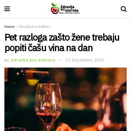
Home
Zdravlje bez doktora
Pet razloga zašto žene trebaju
popiti čašu vina na dan
by
Zdravlje bez doktora
27 Decembra, 2021