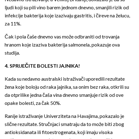
ljudi koji su pili vino barem jednom dnevno, smanjili rizik od
infekcije bakterija koje izazivaju gastritis, i čireve na želucu,
za 11%.
Čak i pola čaše dnevno vas može odbraniti od trovanja
hranom koje izaziva bakterija salmonela, pokazuje ova
studija.
4. SPRIJEČITE BOLESTI JAJNIKA!
Kada su nedavno australski istraživači uporedili rezultate
žena koje boloju od raka jajnika, sa onim bez raka, otkrili su
da otprilike jedna čaša vina dnevno smanjuje rizik od ove
opake bolesti, za čak 50%.
Ranije istraživanje Univerziteta na Havajima, pokazalo je
slične rezultate. Stručnjaci smatraju da to može biti zbog
antioksidanata ili fitoestrogenata, koji imaju visoka