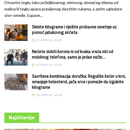
Otvorite teglu tako priželjkivanog, mirisnog, domaćeg džema od
malina ili teglu ajvara pravljenog vlastitim rukama, a zatim ugledate
sivo-smeđe, čupave...
Skinite kilograme i riješite probavne smetnje uz
pomoć jabukovog sirćeta
25 APRILA, 2020
Nećete dobiti koronu ni od kvaka vrata niti od
mobilnog telefona, samo je jedan način…
21 APRILA, 2020
Savršena kombinacija doručka: Reguliše šećer u krvi,
smanjuje holesterol, jača srce i pomaže da izgubite
kilograme
14 APRILA, 2020
Najčitanije