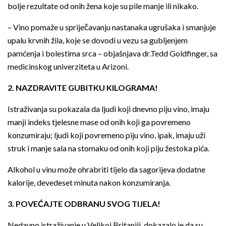
bolje rezultate od onih žena koje su pile manje ili nikako.
– Vino pomaže u spriječavanju nastanaka ugrušaka i smanjuje
upalu krvnih žila, koje se dovodi u vezu sa gubljenjem
pamćenja i bolestima srca – objašnjava dr.Tedd Goldfinger, sa
medicinskog univerziteta u Arizoni.
2. NAZDRAVITE GUBITKU KILOGRAMA!
Istraživanja su pokazala da ljudi koji dnevno piju vino, imaju
manji indeks tjelesne mase od onih koji ga povremeno
konzumiraju; ljudi koji povremeno piju vino, ipak, imaju uži
struk i manje sala na stomaku od onih koji piju žestoka pića.
Alkohol u vinu može ohrabriti tijelo da sagorijeva dodatne
kalorije, devedeset minuta nakon konzumiranja.
3. POVEĆAJTE ODBRANU SVOG TIJELA!
Nedavno istraživanje u Velikoj Britaniji, dokazalo je da su