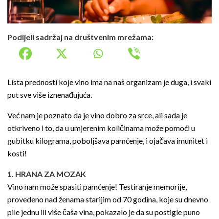
Podijeli sadržaj na društvenim mrežama:
Lista prednosti koje vino ima na naš organizam je duga, i svaki
put sve više iznenađujuća.
Već nam je poznato da je vino dobro za srce, ali sada je
otkriveno i to, da u umjerenim količinama može pomoći u
gubitku kilograma, poboljšava pamćenje, i ojačava imunitet i
kosti!
1. HRANA ZA MOZAK
Vino nam može spasiti pamćenje! Testiranje memorije,
provedeno nad ženama starijim od 70 godina, koje su dnevno
pile jednu ili više čaša vina, pokazalo je da su postigle puno