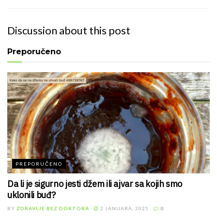
Discussion about this post
Preporučeno
PREPORUČENO
Da li je sigurno jesti džem ili ajvar sa kojih smo
uklonili buđ?
BY
ZDRAVLJE BEZ DOKTORA
2 JANUARA, 2025
0